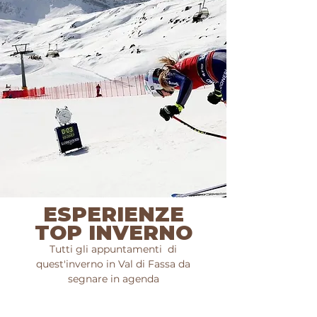
della
bicicletta
. Il nostro consiglio:
la pista
ciclabile delle Dolomiti
, che parte da Alba di
Canazei e si snoda poi per 48 km per la Val di
Fassa, lungo il fiume Avisio, fino alla Val di
Fiemme.
ESPERIENZE
TOP INVERNO
Tutti gli appuntamenti di
quest'inverno in Val di Fassa da
segnare in agenda