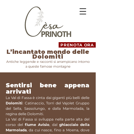
PRENOTA ORA
L’incantato mondo delle
Dolomiti
Antiche leggende e racconti si arrampicano intorno
a queste famose montagne
Sentirsi bene appena
arrivati
La Val di Fassa è cinta dai giganti più belli delle
Dolomiti
: Catinaccio, Torri del Vajolet Gruppo
del Sella, Sassolungo, e dalla Marmolada, la
regina delle Dolomiti.
La Val di Fassa si sviluppa nella parte alta del
corso del
fiume Avisio
, dal
ghiacciaio della
Marmolada
, da cui nasce, fino a Moena, dove