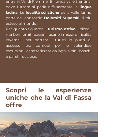
entra in Val di Fiemme. È l’unica valle trentina,
dove tuttora si parla diffusamente la
lingua
ladina
. Le
località sciistiche
della valle fanno
parte del consorzio
Dolomiti Superski
, il più
esteso al mondo.
Per quanto riguarda il
turismo estivo
, i piccoli
ma ben forniti paesini, usano i mezzi di risalita
invernali, per portare i turisti in punti di
accesso più comodi per le splendide
escursioni, caratterizzate da laghi alpini, boschi
e pareti rocciose.
Scopri le esperienze
uniche che la Val di Fassa
offre