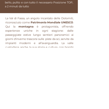
bello, pulito e con tutto il necessario Posizione TOP,
a 2 minuti da tutto
La Val di Fassa, un angolo incantato delle Dolomiti,
riconosciuto come
Patrimonio Mondiale UNESCO
.
Qui la
montagna
è protagonista, offrendo
esperienze uniche in ogni stagione: dalle
passeggiate estive lungo sentieri panoramici ai
giorni d'inverno trascorsi sulle piste da sci, servite da
impianti moderni e all’avanguardia. La valle
custodisce anche la sua storia e cultura, con borghi
che ancora oggi celebrano le antiche tradizioni
ladine.
A
Cèsa Prinoth
, il tuo soggiorno diventa parte
dell’
esperienza
. I nostri appartamenti, arredati con
cura e dotati di ogni comfort, ti accolgono in un
ambiente che fa sentire a casa. La posizione ideale
a
Campitello di Fassa
ti consente di esplorare le
bellezze della valle: dagli impianti sciistici ai sentieri
escursionistici, fino ai borghi alpini, tutto è a breve
distanza.
Clicca qui
per visitare il sito dell’Azienda per il
Turismo per ulteriori informazioni su attività ed