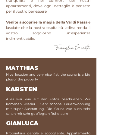
tranquillità e nel comfort dei nostri
appartamenti, dove ogni dettaglio è pensato
per il vostro benessere.
Venite a scoprire la magia della Val di Fassa
e
lasciate che la nostra ospitalità ladina renda il
vostro soggiorno un'esperienza
indimenticabile.
Famiglia Prinoth
MATTHIAS
Nice location and very nice flat, the sauna is a big
plus of the property
KARSTEN
Alles war wie auf den Fotos beschrieben. Wir
kommen wieder. Sehr schöne Ferienwohnung
mit super Ausstattung. Die Sauna war auch sehr
schön mit sehr gepflegten Ruheraum
GIANLUCA
Proprietaria gentile e accogliente. Appartamento